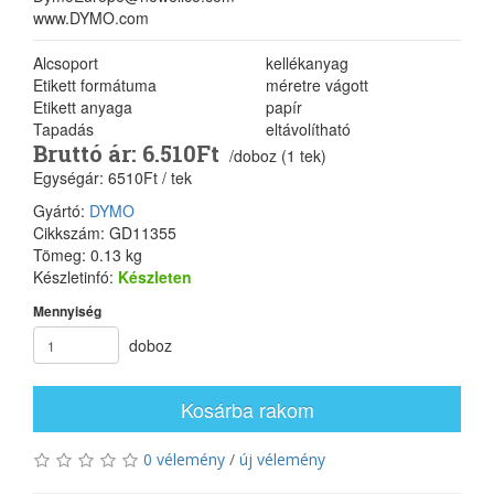
www.DYMO.com
Alcsoport
kellékanyag
Etikett formátuma
méretre vágott
Etikett anyaga
papír
Tapadás
eltávolítható
Bruttó ár: 6.510Ft
/doboz (1 tek)
Egységár: 6510Ft / tek
Gyártó:
DYMO
Cikkszám: GD11355
Tömeg: 0.13 kg
Készletinfó:
Készleten
Mennyiség
doboz
Kosárba rakom
0 vélemény
/
új vélemény