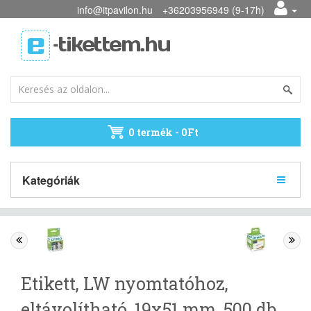
info@itpavilon.hu
+36203956949 (9-17h)
0 termék - 0Ft
Kategóriák
Etikett, LW nyomtatóhoz,
eltávolítható, 19x51 mm, 500 db