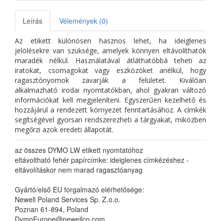
Leírás
Vélemények (0)
Az etikett különösen hasznos lehet, ha ideiglenes
jelölésekre van szüksége, amelyek könnyen eltávolíthatók
maradék nélkül. Használatával átláthatóbbá teheti az
iratokat, csomagokat vagy eszközöket anélkül, hogy
ragasztónyomok zavarják a felületet. Kiválóan
alkalmazható irodai nyomtatókban, ahol gyakran változó
információkat kell megjeleníteni. Egyszerűen kezelhető és
hozzájárul a rendezett környezet fenntartásához. A címkék
segítségével gyorsan rendszerezheti a tárgyakat, miközben
megőrzi azok eredeti állapotát.
az összes DYMO LW etikett nyomtatóhoz
eltávoltható fehér papírcímke: ideiglenes címkézéshez -
eltávolításkor nem marad ragasztóanyag
Gyártó/első EU forgalmazó elérhetősége:
Newell Poland Services Sp. Z.o.o.
Poznan 61-894, Poland
DymoEurope@newellco.com