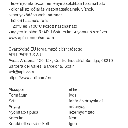
- lézernyomtatókban és fénymásolókban használható
- ellenáll az időjárás viszontagságainak, víznek,
szennyeződéseknek, párának
- kültéri használatra is
- -20°C és +100°C között használható
- ingyen letölthető "APLI Soft" etikett-nyomtató szoftver:
www.apli.com/en/software
Gyártó/első EU forgalmazó elérhetősége:
APLI PAPER S.A.U
Avda. Arraona, 120-124, Centro Industrial Santiga, 08210
Barbera del Valles, Barcelona, Spain
apli@apli.com
https://www.apli.com/en
Alcsoport
etikett
Formátum
íves
Szín
fehér és árnyalatai
Anyag
műanyag
Nyomtató típusa
lézernyomtató
Köretikett
Nem
Kerekített sarkú etikett
Igen