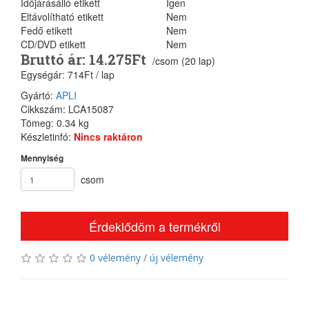
Időjárásálló etikett
Igen
Eltávolítható etikett
Nem
Fedő etikett
Nem
CD/DVD etikett
Nem
Bruttó ár: 14.275Ft
/csom (20 lap)
Egységár: 714Ft / lap
Gyártó:
APLI
Cikkszám: LCA15087
Tömeg: 0.34 kg
Készletinfó:
Nincs raktáron
Mennyiség
csom
Érdeklődöm a termékről
0 vélemény
/
új vélemény