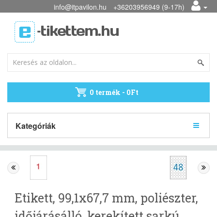
info@itpavilon.hu
+36203956949 (9-17h)
0 termék - 0Ft
Kategóriák
Etikett, 99,1x67,7 mm, poliészter,
időjárásálló, kerekített sarkú,