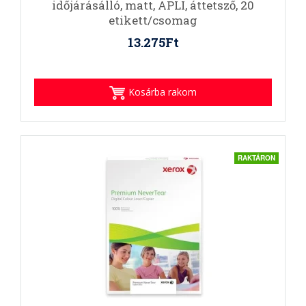
időjárásálló, matt, APLI, áttetsző, 20
etikett/csomag
13.275Ft
Kosárba rakom
RAKTÁRON