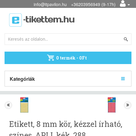
info@itpavilon.hu
+36203956949 (9-17h)
0 termék - 0Ft
Kategóriák
Etikett, 8 mm kör, kézzel írható,
színes, APLI, kék, 288