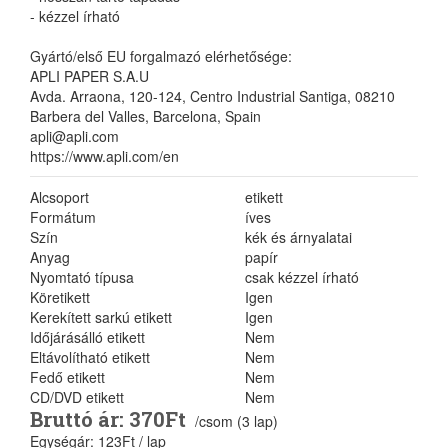
- kézzel írható
Gyártó/első EU forgalmazó elérhetősége:
APLI PAPER S.A.U
Avda. Arraona, 120-124, Centro Industrial Santiga, 08210
Barbera del Valles, Barcelona, Spain
apli@apli.com
https://www.apli.com/en
Alcsoport
etikett
Formátum
íves
Szín
kék és árnyalatai
Anyag
papír
Nyomtató típusa
csak kézzel írható
Köretikett
Igen
Kerekített sarkú etikett
Igen
Időjárásálló etikett
Nem
Eltávolítható etikett
Nem
Fedő etikett
Nem
CD/DVD etikett
Nem
Bruttó ár: 370Ft
/csom (3 lap)
Egységár: 123Ft / lap