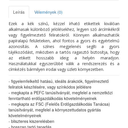
Leírás
Vélemények (0)
Ezek a kék színű, kézzel írható etikettek kiválóan
alkalmasak különböző jelölésekhez, legyen szó árcímkékről
vagy figyelmeztető feliratokról. Könnyen alkalmazhatók
papíralapú felületeken, ahol fontos a gyors és egyértelmű
azonosítás. A színes megjelenés segíti a gyors
tájékozódást, miközben a tartós ragasztó biztosítja, hogy
az etikett hosszabb ideig a helyén maradjon.
Használatukkal egyszerűbbé válik a rendszerezés és a
címkézés bármilyen irodai vagy üzleti környezetben.
- figyelemfelkeltő hatású, ideális árakciók, figyelmeztető
feliratok készítésére, vagy színkódos jelölésre
- megkapta a PEFC tanúsítványát, megfelel a nemzetközi
fenntartható erdőgazdálkodás követelményeinek
- megkapta az FSC (Felelős Erdőgazdálkodás Tanácsa)
tanúsítványát, megfelel a környezettudatos gyártás
követelményeinek
- bliszteres kiszerelésben
- hosszan tartó tapadás