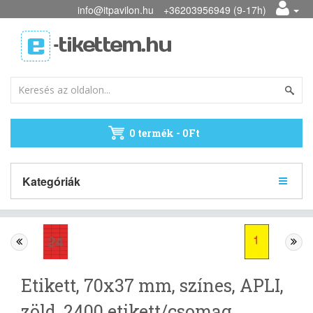
info@itpavilon.hu
+36203956949 (9-17h)
0 termék - 0Ft
Kategóriák
Etikett, 70x37 mm, színes, APLI,
zöld, 2400 etikett/csomag