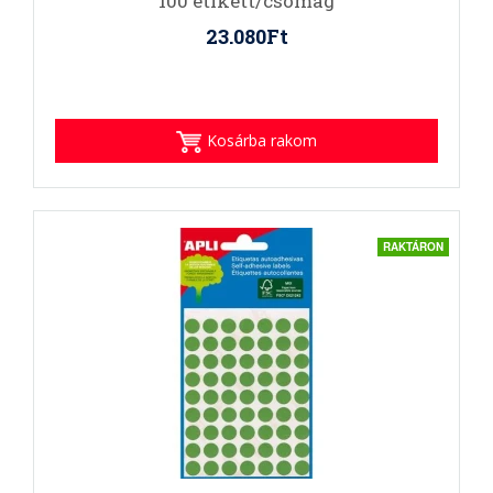
100 etikett/csomag
23.080Ft
Kosárba rakom
RAKTÁRON