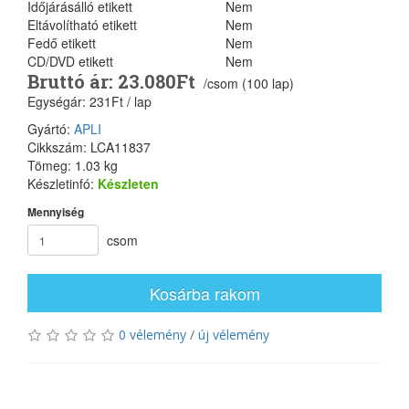
Időjárásálló etikett
Nem
Eltávolítható etikett
Nem
Fedő etikett
Nem
CD/DVD etikett
Nem
Bruttó ár: 23.080Ft
/csom (100 lap)
Egységár: 231Ft / lap
Gyártó:
APLI
Cikkszám: LCA11837
Tömeg: 1.03 kg
Készletinfó:
Készleten
Mennyiség
csom
Kosárba rakom
0 vélemény
/
új vélemény