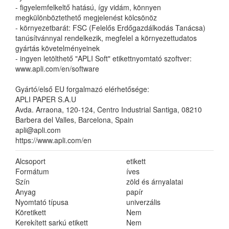
- figyelemfelkeltő hatású, így vidám, könnyen
megkülönböztethető megjelenést kölcsönöz
- környezetbarát: FSC (Felelős Erdőgazdálkodás Tanácsa)
tanúsítvánnyal rendelkezik, megfelel a környezettudatos
gyártás követelményeinek
- ingyen letölthető "APLI Soft" etikettnyomtató szoftver:
www.apli.com/en/software
Gyártó/első EU forgalmazó elérhetősége:
APLI PAPER S.A.U
Avda. Arraona, 120-124, Centro Industrial Santiga, 08210
Barbera del Valles, Barcelona, Spain
apli@apli.com
https://www.apli.com/en
Alcsoport
etikett
Formátum
íves
Szín
zöld és árnyalatai
Anyag
papír
Nyomtató típusa
univerzális
Köretikett
Nem
Kerekített sarkú etikett
Nem