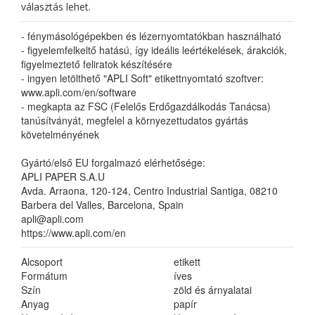
választás lehet.
- fénymásológépekben és lézernyomtatókban használható
- figyelemfelkeltő hatású, így ideális leértékelések, árakciók,
figyelmeztető feliratok készítésére
- ingyen letölthető "APLI Soft" etikettnyomtató szoftver:
www.apli.com/en/software
- megkapta az FSC (Felelős Erdőgazdálkodás Tanácsa)
tanúsítványát, megfelel a környezettudatos gyártás
követelményének
Gyártó/első EU forgalmazó elérhetősége:
APLI PAPER S.A.U
Avda. Arraona, 120-124, Centro Industrial Santiga, 08210
Barbera del Valles, Barcelona, Spain
apli@apli.com
https://www.apli.com/en
Alcsoport
etikett
Formátum
íves
Szín
zöld és árnyalatai
Anyag
papír