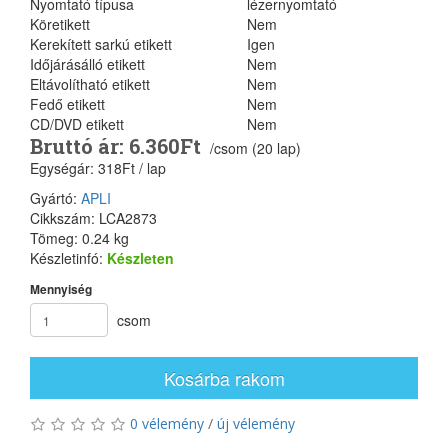
Nyomtató típusa
lézernyomtató
Köretikett
Nem
Kerekített sarkú etikett
Igen
Időjárásálló etikett
Nem
Eltávolítható etikett
Nem
Fedő etikett
Nem
CD/DVD etikett
Nem
Bruttó ár: 6.360Ft
/csom (20 lap)
Egységár: 318Ft / lap
Gyártó:
APLI
Cikkszám: LCA2873
Tömeg: 0.24 kg
Készletinfó:
Készleten
Mennyiség
csom
Kosárba rakom
0 vélemény
/
új vélemény