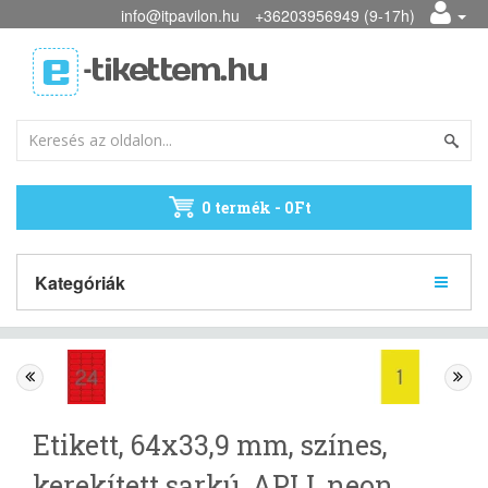
info@itpavilon.hu
+36203956949 (9-17h)
0 termék - 0Ft
Kategóriák
Etikett, 64x33,9 mm, színes,
kerekített sarkú, APLI, neon