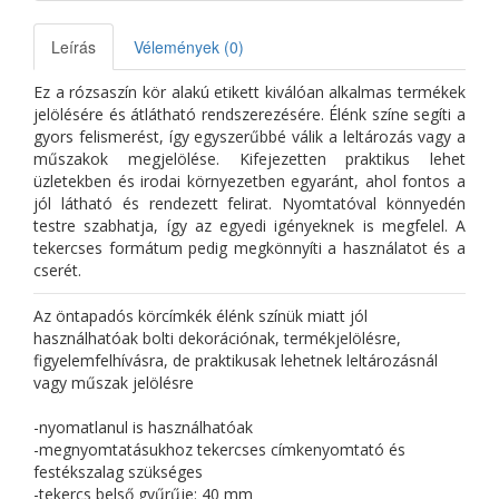
Leírás
Vélemények (0)
Ez a rózsaszín kör alakú etikett kiválóan alkalmas termékek
jelölésére és átlátható rendszerezésére. Élénk színe segíti a
gyors felismerést, így egyszerűbbé válik a leltározás vagy a
műszakok megjelölése. Kifejezetten praktikus lehet
üzletekben és irodai környezetben egyaránt, ahol fontos a
jól látható és rendezett felirat. Nyomtatóval könnyedén
testre szabhatja, így az egyedi igényeknek is megfelel. A
tekercses formátum pedig megkönnyíti a használatot és a
cserét.
Az öntapadós körcímkék élénk színük miatt jól
használhatóak bolti dekorációnak, termékjelölésre,
figyelemfelhívásra, de praktikusak lehetnek leltározásnál
vagy műszak jelölésre
-nyomatlanul is használhatóak
-megnyomtatásukhoz tekercses címkenyomtató és
festékszalag szükséges
-tekercs belső gyűrűje: 40 mm