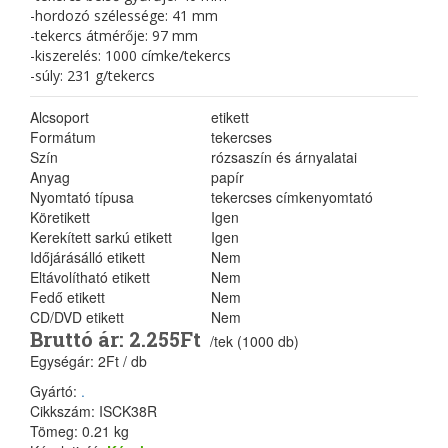
-hordozó szélessége: 41 mm
-tekercs átmérője: 97 mm
-kiszerelés: 1000 címke/tekercs
-súly: 231 g/tekercs
Alcsoport
etikett
Formátum
tekercses
Szín
rózsaszín és árnyalatai
Anyag
papír
Nyomtató típusa
tekercses címkenyomtató
Köretikett
Igen
Kerekített sarkú etikett
Igen
Időjárásálló etikett
Nem
Eltávolítható etikett
Nem
Fedő etikett
Nem
CD/DVD etikett
Nem
Bruttó ár: 2.255Ft
/tek (1000 db)
Egységár: 2Ft / db
Gyártó:
.
Cikkszám: ISCK38R
Tömeg: 0.21 kg