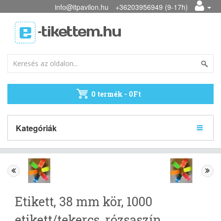
info@itpavilon.hu
+36203956949 (9-17h)
0 termék - 0Ft
Kategóriák
Etikett, 38 mm kör, 1000
etikett/tekercs, rózsaszín