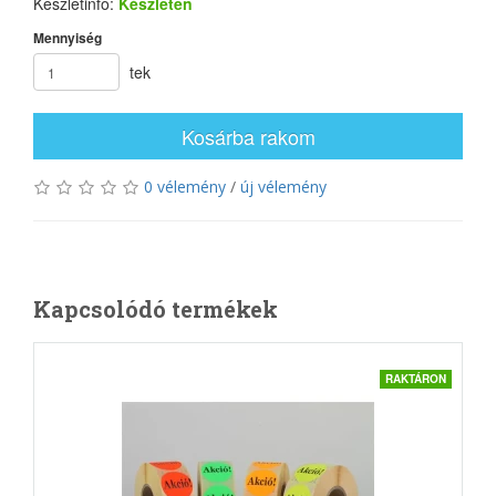
Készletinfó:
Készleten
Mennyiség
tek
Kosárba rakom
0 vélemény
/
új vélemény
Kapcsolódó termékek
RAKTÁRON