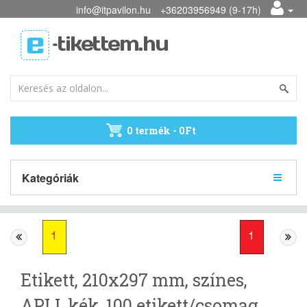
info@itpavilon.hu
+36203956949 (9-17h)
0 termék - 0Ft
Kategóriák
Etikett, 210x297 mm, színes,
APLI, kék, 100 etikett/csomag