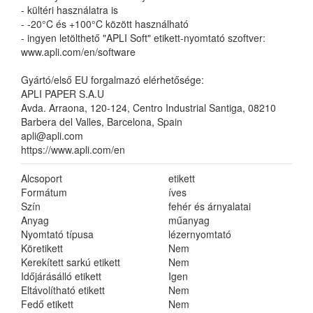
- kültéri használatra is
- -20°C és +100°C között használható
- ingyen letölthető "APLI Soft" etikett-nyomtató szoftver:
www.apli.com/en/software
Gyártó/első EU forgalmazó elérhetősége:
APLI PAPER S.A.U
Avda. Arraona, 120-124, Centro Industrial Santiga, 08210
Barbera del Valles, Barcelona, Spain
apli@apli.com
https://www.apli.com/en
Alcsoport
etikett
Formátum
íves
Szín
fehér és árnyalatai
Anyag
műanyag
Nyomtató típusa
lézernyomtató
Köretikett
Nem
Kerekített sarkú etikett
Nem
Időjárásálló etikett
Igen
Eltávolítható etikett
Nem
Fedő etikett
Nem