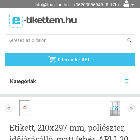
info@itpavilon.hu
+36203956949 (9-17h)
0 termék - 0Ft
Kategóriák
Etikett, 210x297 mm, poliészter,
időjárásálló, matt fehér, APLI, 20