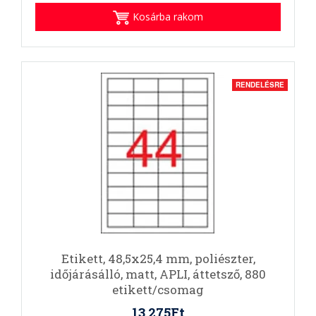
Kosárba rakom
RENDELÉSRE
Etikett, 48,5x25,4 mm, poliészter,
időjárásálló, matt, APLI, áttetsző, 880
etikett/csomag
13.275Ft