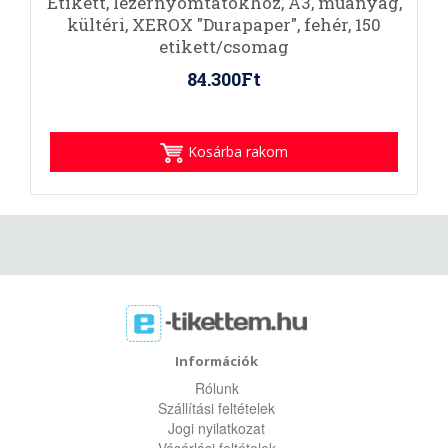
Etikett, lézernyomtatókhoz, A3, műanyag,
kültéri, XEROX "Durapaper", fehér, 150
etikett/csomag
84.300Ft
Kosárba rakom
Információk
Rólunk
Szállítási feltételek
Jogi nyilatkozat