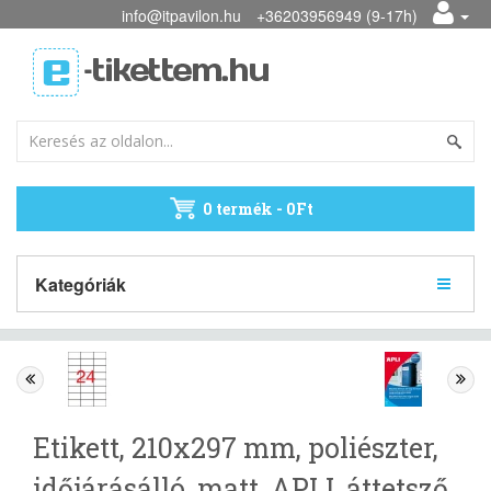
info@itpavilon.hu
+36203956949 (9-17h)
0 termék - 0Ft
Kategóriák
Etikett, 210x297 mm, poliészter,
időjárásálló, matt, APLI, áttetsző,