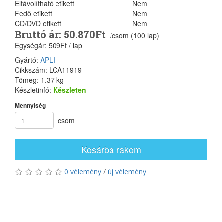
Eltávolítható etikett
Nem
Fedő etikett
Nem
CD/DVD etikett
Nem
Bruttó ár: 50.870Ft
/csom (100 lap)
Egységár: 509Ft / lap
Gyártó:
APLI
Cikkszám: LCA11919
Tömeg: 1.37 kg
Készletinfó:
Készleten
Mennyiség
csom
Kosárba rakom
0 vélemény
/
új vélemény