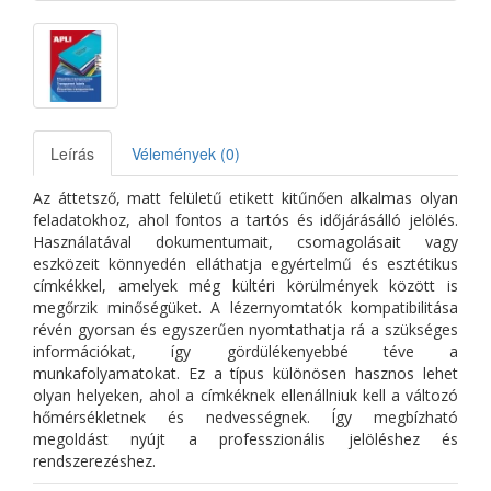
Leírás
Vélemények (0)
Az áttetsző, matt felületű etikett kitűnően alkalmas olyan
feladatokhoz, ahol fontos a tartós és időjárásálló jelölés.
Használatával dokumentumait, csomagolásait vagy
eszközeit könnyedén elláthatja egyértelmű és esztétikus
címkékkel, amelyek még kültéri körülmények között is
megőrzik minőségüket. A lézernyomtatók kompatibilitása
révén gyorsan és egyszerűen nyomtathatja rá a szükséges
információkat, így gördülékenyebbé téve a
munkafolyamatokat. Ez a típus különösen hasznos lehet
olyan helyeken, ahol a címkéknek ellenállniuk kell a változó
hőmérsékletnek és nedvességnek. Így megbízható
megoldást nyújt a professzionális jelöléshez és
rendszerezéshez.