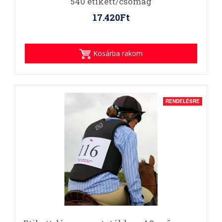
540 etikett/csomag
17.420Ft
Kosárba rakom
RENDELÉSRE