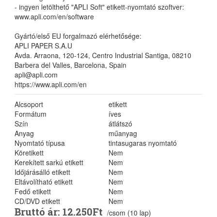
- ingyen letölthető "APLI Soft" etikett-nyomtató szoftver:
www.apli.com/en/software
Gyártó/első EU forgalmazó elérhetősége:
APLI PAPER S.A.U
Avda. Arraona, 120-124, Centro Industrial Santiga, 08210
Barbera del Valles, Barcelona, Spain
apli@apli.com
https://www.apli.com/en
Alcsoport
etikett
Formátum
íves
Szín
átlátszó
Anyag
műanyag
Nyomtató típusa
tintasugaras nyomtató
Köretikett
Nem
Kerekített sarkú etikett
Nem
Időjárásálló etikett
Nem
Eltávolítható etikett
Nem
Fedő etikett
Nem
CD/DVD etikett
Nem
Bruttó ár: 12.250Ft
/csom (10 lap)