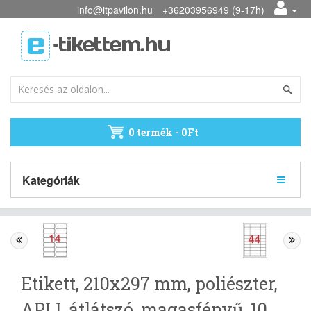
info@itpavilon.hu
+36203956949 (9-17h)
0 termék - 0Ft
Kategóriák
Etikett, 210x297 mm, poliészter,
APLI, átlátszó, magasfényű, 10