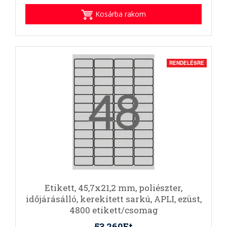
Kosárba rakom
RENDELÉSRE
Etikett, 45,7x21,2 mm, poliészter,
időjárásálló, kerekített sarkú, APLI, ezüst,
4800 etikett/csomag
53.260Ft