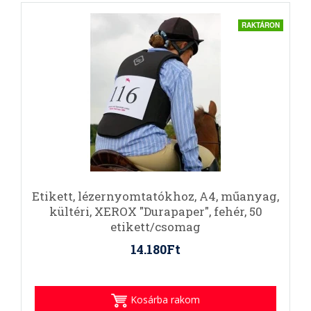
RAKTÁRON
Etikett, lézernyomtatókhoz, A4, műanyag,
kültéri, XEROX "Durapaper", fehér, 50
etikett/csomag
14.180Ft
Kosárba rakom