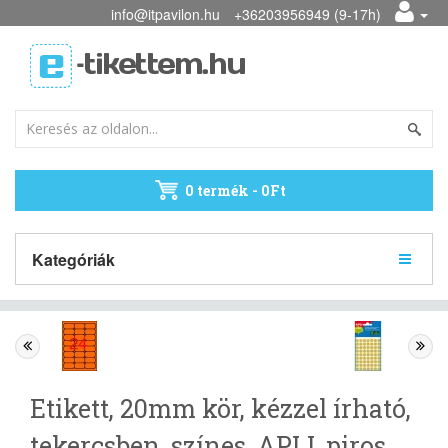
info@itpavilon.hu
+36203956949 (9-17h)
0 termék - 0Ft
Kategóriák
Etikett, 20mm kör, kézzel írható,
tekercsben, színes, APLI, piros