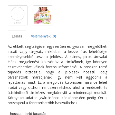
Leírás
Vélemények (0)
Az etikett segítségével egyszerűen és gyorsan megjelölheti
iratait vagy tárgyait, miközben a kézzel írás lehetősége
személyesebbé teszi a jelölést. A színes, piros árnyalat
élénk megjelenést kölcsönöz a címkéknek, így könnyen
észrevehetővé válnak fontos információi. A hosszan tartó
tapadás biztosítja, hogy a jelölések hosszú ideig
olvashatóak maradjanak, így nem kell aggódnia a
lepattanás miatt. Ez a megoldás különösen hasznos lehet
irodai vagy otthoni rendszerezéshez, ahol a rendezett és
áttekinthető címkézés megkönnyíti a mindennapi munkát.
Környezettudatos gyártásának köszönhetően pedig Ön is
hozzájárul a fenntarthatóbb használathoz.
- hosszan tartó tapadás