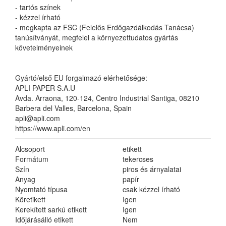
- tartós színek
- kézzel írható
- megkapta az FSC (Felelős Erdőgazdálkodás Tanácsa)
tanúsítványát, megfelel a környezettudatos gyártás
követelményeinek
Gyártó/első EU forgalmazó elérhetősége:
APLI PAPER S.A.U
Avda. Arraona, 120-124, Centro Industrial Santiga, 08210
Barbera del Valles, Barcelona, Spain
apli@apli.com
https://www.apli.com/en
Alcsoport
etikett
Formátum
tekercses
Szín
piros és árnyalatai
Anyag
papír
Nyomtató típusa
csak kézzel írható
Köretikett
Igen
Kerekített sarkú etikett
Igen
Időjárásálló etikett
Nem