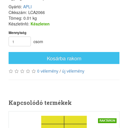
Gyártó:
APLI
Cikkszám: LCA2066
Tömeg: 0.01 kg
Készletinfó:
Készleten
Mennyiség
csom
Kosárba rakom
0 vélemény
/
új vélemény
Kapcsolódó termékek
RAKTÁRON