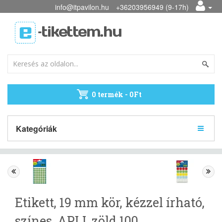
info@itpavilon.hu
+36203956949 (9-17h)
0 termék - 0Ft
Kategóriák
Etikett, 19 mm kör, kézzel írható,
színes, APLI, zöld 100