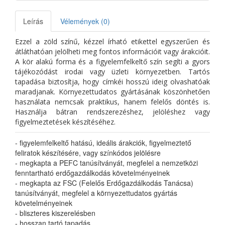
Leírás
Vélemények (0)
Ezzel a zöld színű, kézzel írható etikettel egyszerűen és
átláthatóan jelölheti meg fontos információit vagy árakcióit.
A kör alakú forma és a figyelemfelkeltő szín segíti a gyors
tájékozódást irodai vagy üzleti környezetben. Tartós
tapadása biztosítja, hogy címkéi hosszú ideig olvashatóak
maradjanak. Környezettudatos gyártásának köszönhetően
használata nemcsak praktikus, hanem felelős döntés is.
Használja bátran rendszerezéshez, jelöléshez vagy
figyelmeztetések készítéséhez.
- figyelemfelkeltő hatású, ideális árakciók, figyelmeztető
feliratok készítésére, vagy színkódos jelölésre
- megkapta a PEFC tanúsítványát, megfelel a nemzetközi
fenntartható erdőgazdálkodás követelményeinek
- megkapta az FSC (Felelős Erdőgazdálkodás Tanácsa)
tanúsítványát, megfelel a környezettudatos gyártás
követelményeinek
- bliszteres kiszerelésben
- hosszan tartó tapadás