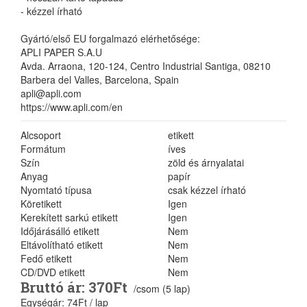
- kézzel írható
Gyártó/első EU forgalmazó elérhetősége:
APLI PAPER S.A.U
Avda. Arraona, 120-124, Centro Industrial Santiga, 08210
Barbera del Valles, Barcelona, Spain
apli@apli.com
https://www.apli.com/en
Alcsoport
etikett
Formátum
íves
Szín
zöld és árnyalatai
Anyag
papír
Nyomtató típusa
csak kézzel írható
Köretikett
Igen
Kerekített sarkú etikett
Igen
Időjárásálló etikett
Nem
Eltávolítható etikett
Nem
Fedő etikett
Nem
CD/DVD etikett
Nem
Bruttó ár: 370Ft
/csom (5 lap)
Egységár: 74Ft / lap