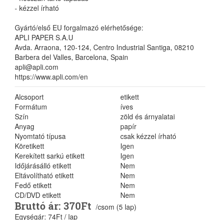
- kézzel írható
Gyártó/első EU forgalmazó elérhetősége:
APLI PAPER S.A.U
Avda. Arraona, 120-124, Centro Industrial Santiga, 08210
Barbera del Valles, Barcelona, Spain
apli@apli.com
https://www.apli.com/en
Alcsoport
etikett
Formátum
íves
Szín
zöld és árnyalatai
Anyag
papír
Nyomtató típusa
csak kézzel írható
Köretikett
Igen
Kerekített sarkú etikett
Igen
Időjárásálló etikett
Nem
Eltávolítható etikett
Nem
Fedő etikett
Nem
CD/DVD etikett
Nem
Bruttó ár: 370Ft
/csom (5 lap)
Egységár: 74Ft / lap