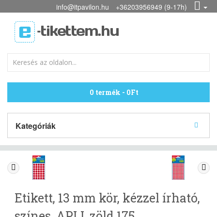
info@itpavilon.hu
+36203956949 (9-17h)
0 termék - 0Ft
Kategóriák
Etikett, 13 mm kör, kézzel írható,
színes, APLI, zöld 175