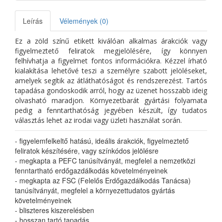
Leírás
Vélemények (0)
Ez a zöld színű etikett kiválóan alkalmas árakciók vagy
figyelmeztető feliratok megjelölésére, így könnyen
felhívhatja a figyelmet fontos információkra. Kézzel írható
kialakítása lehetővé teszi a személyre szabott jelöléseket,
amelyek segítik az átláthatóságot és rendszerezést. Tartós
tapadása gondoskodik arról, hogy az üzenet hosszabb ideig
olvasható maradjon. Környezetbarát gyártási folyamata
pedig a fenntarthatóság jegyében készült, így tudatos
választás lehet az irodai vagy üzleti használat során.
- figyelemfelkeltő hatású, ideális árakciók, figyelmeztető
feliratok készítésére, vagy színkódos jelölésre
- megkapta a PEFC tanúsítványát, megfelel a nemzetközi
fenntartható erdőgazdálkodás követelményeinek
- megkapta az FSC (Felelős Erdőgazdálkodás Tanácsa)
tanúsítványát, megfelel a környezettudatos gyártás
követelményeinek
- bliszteres kiszerelésben
- hosszan tartó tapadás