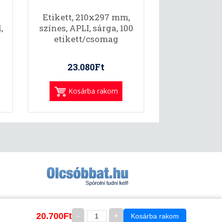
Etikett, 210x297 mm,
,
színes, APLI, sárga, 100
etikett/csomag
23.080Ft
Kosárba rakom
20.700Ft
-
+
Kosárba rakom
endelés /