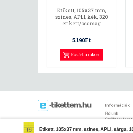
Etikett, 105x37 mm,
színes, APLI, kék, 320
etikett/csomag
5.190Ft
Kosárba rakom
Információk
Rólunk
Szállítási felté
Jogi nyilatkoza
Etikett, 105x37 mm, színes, APLI, sárga, 
Vásárlási felté