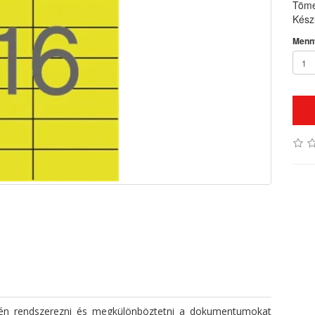
Töme
Készl
Menn
edén rendszerezni és megkülönböztetni a dokumentumokat