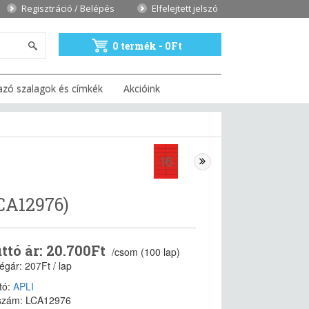
Regisztráció / Belépés
Elfelejtett jelszó
0 termék - 0Ft
azó szalagok és címkék
Akcióink
LCA12976)
ttó ár: 20.700Ft
/csom (100 lap)
égár: 207Ft / lap
tó:
APLI
szám: LCA12976