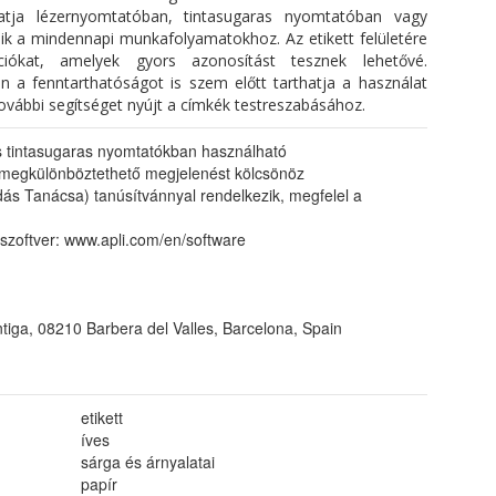
tja lézernyomtatóban, tintasugaras nyomtatóban vagy
ik a mindennapi munkafolyamatokhoz. Az etikett felületére
iókat, amelyek gyors azonosítást tesznek lehetővé.
 a fenntarthatóságot is szem előtt tarthatja a használat
ovábbi segítséget nyújt a címkék testreszabásához.
 tintasugaras nyomtatókban használható
n megkülönböztethető megjelenést kölcsönöz
ás Tanácsa) tanúsítvánnyal rendelkezik, megfelel a
ó szoftver: www.apli.com/en/software
tiga, 08210 Barbera del Valles, Barcelona, Spain
etikett
íves
sárga és árnyalatai
papír