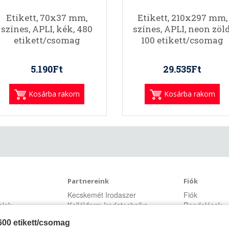
Etikett, 70x37 mm,
Etikett, 210x297 mm,
színes, APLI, kék, 480
színes, APLI, neon zöld
etikett/csomag
100 etikett/csomag
5.190Ft
29.535Ft
Kosárba rakom
Kosárba rakom
Partnereink
Fiók
Kecskemét Irodaszer
Fiók
telek
Kellékfarm Irodatechnika
Rendelések
t
Kívánságlista
1600 etikett/csomag
telek
Hírlevél megr