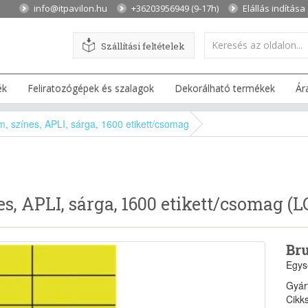
info@itpavilon.hu
+36203956949 (9-17h)
Elállás indítása
Szállítási feltételek
ék
Feliratozógépek és szalagok
Dekorálható termékek
Ár
m, színes, APLI, sárga, 1600 etikett/csomag
es, APLI, sárga, 1600 etikett/csomag (
Bru
Egys
Gyár
Cikk