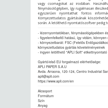
vagy csomagokat az irodában. Használha
fénymásológépben, így rugalmasan illeszked
egyszerűen nyomtathat fontos informác
Környezettudatos gyártásának köszönhetően
során. A letölthető nyomtatószoftver pedig t
- lézernyomtatókban, fénymásológépekben és
- figyelemfelkeltő hatású, így vidám, könnye
- környezetbarát: FSC (Felelős Erdőgazdálkod
környezettudatos gyártás követelményeinek
- ingyen letölthető "APLI Soft" etikettnyomtat
Gyártó/első EU forgalmazó elérhetősége:
APLI PAPER S.A.U
Avda. Arraona, 120-124, Centro Industrial San
apli@apli.com
https://www.apli.com/en
Alcsoport
Formátum
Szín
Anyag