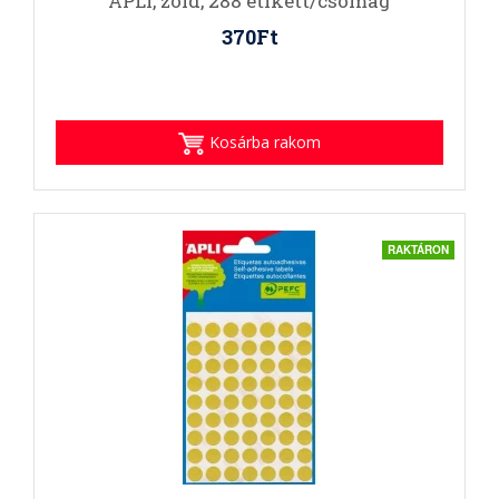
APLI, zöld, 288 etikett/csomag
370Ft
Kosárba rakom
RAKTÁRON