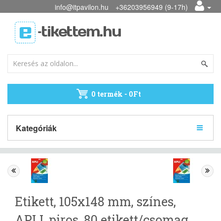
info@itpavilon.hu
+36203956949 (9-17h)
0 termék - 0Ft
Kategóriák
Etikett, 105x148 mm, színes,
APLI, piros, 80 etikett/csomag