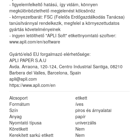
- figyelemfelkeltő hatású, így vidám, könnyen
megkülönböztethető megjelenést kölcsönöz
- környezetbarát: FSC (Felelős Erdőgazdálkodás Tanácsa)
tanúsítvánnyal rendelkezik, megfelel a környezettudatos
gyártás követelményeinek
- ingyen letölthető "APLI Soft" etikettnyomtató szoftver:
www.apli.com/en/software
Gyártó/első EU forgalmazó elérhetősége:
APLI PAPER S.A.U
Avda. Arraona, 120-124, Centro Industrial Santiga, 08210
Barbera del Valles, Barcelona, Spain
apli@apli.com
https://www.apli.com/en
Alcsoport
etikett
Formátum
íves
Szín
piros és árnyalatai
Anyag
papír
Nyomtató típusa
univerzális
Köretikett
Nem
Kerekített sarkú etikett
Nem