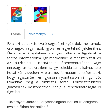
Leírás
Vélemények (0)
Ez a színes etikett kiváló segítséget nyújt dokumentumok,
csomagok vagy iratok gyors és egyértelmű jelöléséhez.
Élénk piros árnyalatával könnyen felhívja a figyelmet a
fontos információkra, így megkönnyíti a rendszerezést és
az áttekintést. Használhatja lézernyomtatóban vagy
tintasugaras készülékben is, így sokoldalúan alkalmazható
irodai környezetben. A praktikus formátum lehetővé teszi,
hogy egyszerűen és gyorsan nyomtasson rá, így időt
takaríthat meg a címkézés során. Környezettudatos
gyártásának köszönhetően pedig a fenntarthatóságra is
figyelhet.
- lézernyomtatókban, fénymásológépekben és tintasugaras
nyomtatókban használható