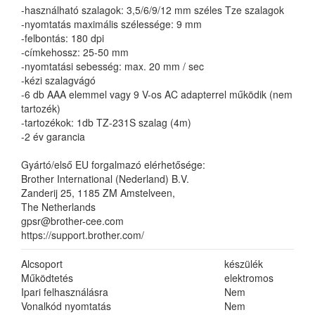
-használható szalagok: 3,5/6/9/12 mm széles Tze szalagok
-nyomtatás maximális szélessége: 9 mm
-felbontás: 180 dpi
-címkehossz: 25-50 mm
-nyomtatási sebesség: max. 20 mm / sec
-kézi szalagvágó
-6 db AAA elemmel vagy 9 V-os AC adapterrel működik (nem
tartozék)
-tartozékok: 1db TZ-231S szalag (4m)
-2 év garancia
Gyártó/első EU forgalmazó elérhetősége:
Brother International (Nederland) B.V.
Zanderij 25, 1185 ZM Amstelveen,
The Netherlands
gpsr@brother-cee.com
https://support.brother.com/
Alcsoport
készülék
Működtetés
elektromos
Ipari felhasználásra
Nem
Vonalkód nyomtatás
Nem