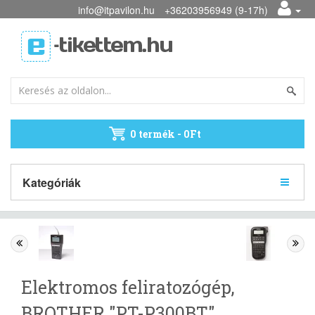
info@itpavilon.hu
+36203956949 (9-17h)
0 termék - 0Ft
Kategóriák
Elektromos feliratozógép,
BROTHER "PT-P300BT"