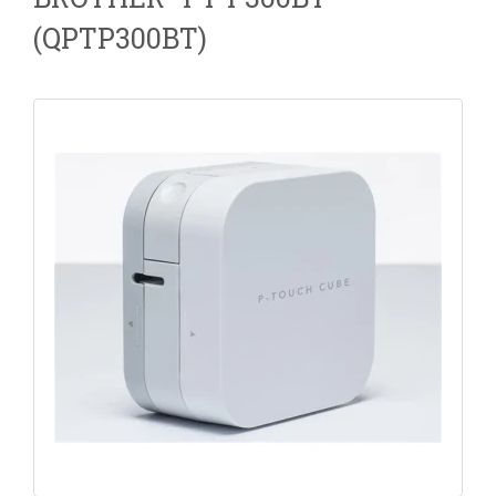
(QPTP300BT)