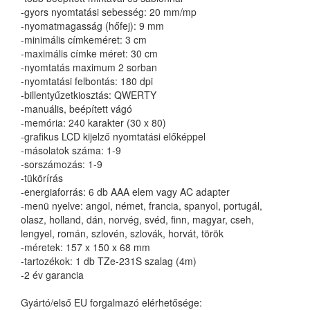
-gyors nyomtatási sebesség: 20 mm/mp
-nyomatmagasság (hőfej): 9 mm
-minimális címkeméret: 3 cm
-maximális címke méret: 30 cm
-nyomtatás maximum 2 sorban
-nyomtatási felbontás: 180 dpi
-billentyűzetkiosztás: QWERTY
-manuális, beépített vágó
-memória: 240 karakter (30 x 80)
-grafikus LCD kijelző nyomtatási előképpel
-másolatok száma: 1-9
-sorszámozás: 1-9
-tükörírás
-energiaforrás: 6 db AAA elem vagy AC adapter
-menü nyelve: angol, német, francia, spanyol, portugál,
olasz, holland, dán, norvég, svéd, finn, magyar, cseh,
lengyel, román, szlovén, szlovák, horvát, török
-méretek: 157 x 150 x 68 mm
-tartozékok: 1 db TZe-231S szalag (4m)
-2 év garancia
Gyártó/első EU forgalmazó elérhetősége: