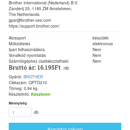
Brother International (Nederland) B.V.
Zanderij 25, 1185 ZM Amstelveen,
The Netherlands
gpsr@brother-cee.com
https://support.brother.com/
Alcsoport
készülék
Működtetés
elektromos
Ipari felhasználásra
Nem
Vonalkód nyomtatás
Nem
Számítógéphez csatlakoztatható
Nem
Bruttó ár: 16.195Ft
/db
Gyártó:
BROTHER
Cikkszám: QPTD210
Tömeg: 0.94 kg
Készletinfó:
Készleten
Mennyiség
db
Kosárba rakom