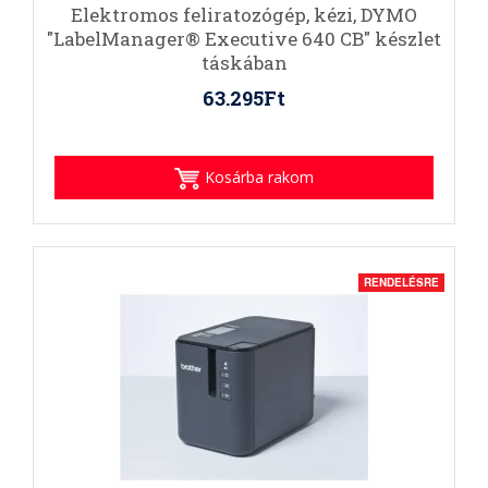
Elektromos feliratozógép, kézi, DYMO
"LabelManager® Executive 640 CB" készlet
táskában
63.295Ft
Kosárba rakom
RENDELÉSRE