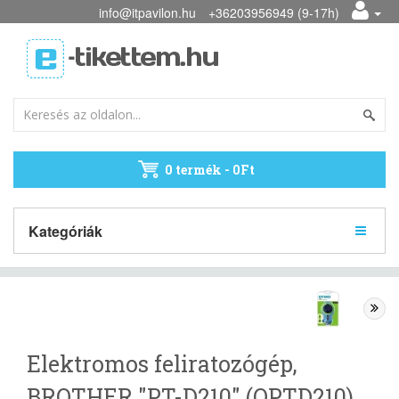
info@itpavilon.hu
+36203956949 (9-17h)
0 termék - 0Ft
Kategóriák
Elektromos feliratozógép,
BROTHER "PT-D210" (QPTD210)