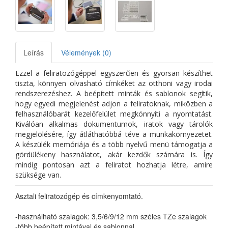
Leírás
Vélemények (0)
Ezzel a feliratozógéppel egyszerűen és gyorsan készíthet
tiszta, könnyen olvasható címkéket az otthoni vagy irodai
rendszerezéshez. A beépített minták és sablonok segítik,
hogy egyedi megjelenést adjon a feliratoknak, miközben a
felhasználóbarát kezelőfelület megkönnyíti a nyomtatást.
Kiválóan alkalmas dokumentumok, iratok vagy tárolók
megjelölésére, így átláthatóbbá téve a munkakörnyezetet.
A készülék memóriája és a több nyelvű menü támogatja a
gördülékeny használatot, akár kezdők számára is. Így
mindig pontosan azt a feliratot hozhatja létre, amire
szüksége van.
Asztali feliratozógép és címkenyomtató.
-használható szalagok: 3,5/6/9/12 mm széles TZe szalagok
-több beépített mintával és sablonnal