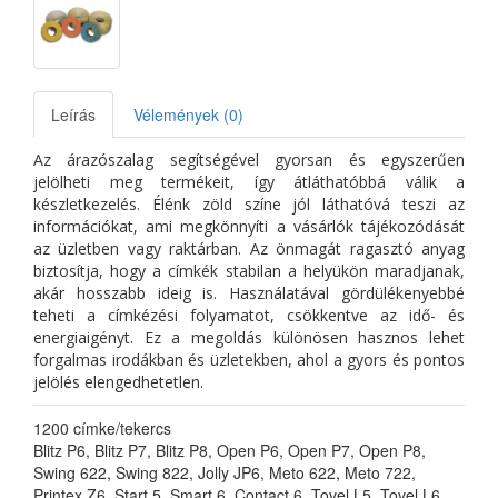
Leírás
Vélemények (0)
Az árazószalag segítségével gyorsan és egyszerűen
jelölheti meg termékeit, így átláthatóbbá válik a
készletkezelés. Élénk zöld színe jól láthatóvá teszi az
információkat, ami megkönnyíti a vásárlók tájékozódását
az üzletben vagy raktárban. Az önmagát ragasztó anyag
biztosítja, hogy a címkék stabilan a helyükön maradjanak,
akár hosszabb ideig is. Használatával gördülékenyebbé
teheti a címkézési folyamatot, csökkentve az idő- és
energiaigényt. Ez a megoldás különösen hasznos lehet
forgalmas irodákban és üzletekben, ahol a gyors és pontos
jelölés elengedhetetlen.
1200 címke/tekercs
Blitz P6, Blitz P7, Blitz P8, Open P6, Open P7, Open P8,
Swing 622, Swing 822, Jolly JP6, Meto 622, Meto 722,
Printex Z6, Start 5, Smart 6, Contact 6, Tovel L5, Tovel L6,