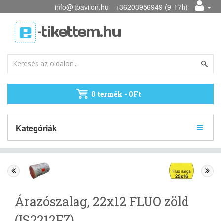
info@itpavilon.hu
+36203956949 (9-17h)
0 termék - 0Ft
Kategóriák
Árazószalag, 22x12 FLUO zöld
(IS2212FZ)