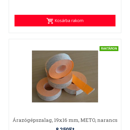
Kosárba rakom
RAKTÁRON
Árazógépszalag, 19x16 mm, METO, narancs
8.250Ft