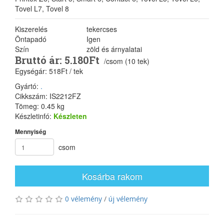
Tovel L7, Tovel 8
Kiszerelés
tekercses
Öntapadó
Igen
Szín
zöld és árnyalatai
Bruttó ár: 5.180Ft
/csom (10 tek)
Egységár: 518Ft / tek
Gyártó:
.
Cikkszám: IS2212FZ
Tömeg: 0.45 kg
Készletinfó:
Készleten
Mennyiség
csom
Kosárba rakom
0 vélemény
/
új vélemény