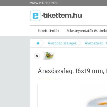
www.etikettem.hu
Etikett címkék
Etikettnyomtatók és címk
Árazógép szalagok
Árazószalag, 
Árazószalag, 16x19 mm, f