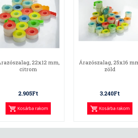
razószalag, 22x12 mm,
Árazószalag, 25x16 mm
citrom
zöld
2.905Ft
3.240Ft
Kosárba rakom
Kosárba rakom