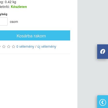
g: 0.42 kg
etinfó:
Készleten
yiség
csom
Kosárba rakom
0 vélemény
/
új vélemény