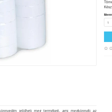
Töme
Készl
Menn
könnyedén jelölheti meg termékeit, ami megkönnyíti az