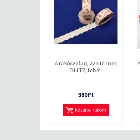
Árazószalag, 22x16 mm,
Á
BLITZ, fehér
380Ft
Kosárba rakom