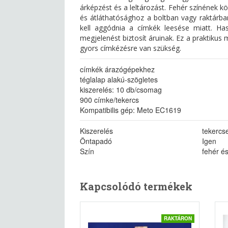
árképzést és a leltározást. Fehér színének k
és átláthatósághoz a boltban vagy raktárban
kell aggódnia a címkék leesése miatt. Has
megjelenést biztosít áruinak. Ez a praktiku
gyors címkézésre van szükség.
címkék árazógépekhez
téglalap alakú-szögletes
kiszerelés: 10 db/csomag
900 címke/tekercs
Kompatibilis gép: Meto EC1619
Kiszerelés
tekercs
Öntapadó
Igen
Szín
fehér és
Kapcsolódó termékek
RAKTÁRON