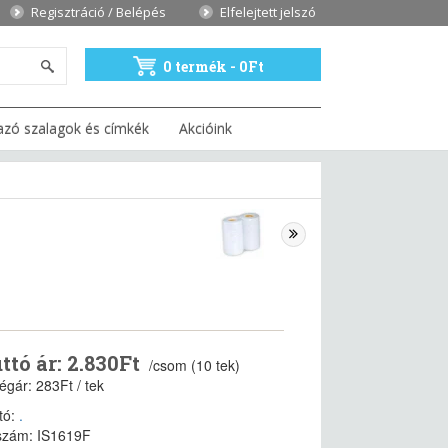
Regisztráció / Belépés
Elfelejtett jelszó
0 termék - 0Ft
azó szalagok és címkék
Akcióink
ttó ár: 2.830Ft
/csom (10 tek)
égár: 283Ft / tek
tó:
.
szám: IS1619F