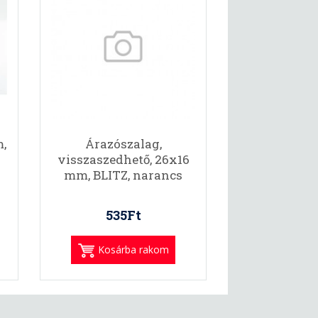
,
Árazószalag,
visszaszedhető, 26x16
mm, BLITZ, narancs
535Ft
Kosárba rakom