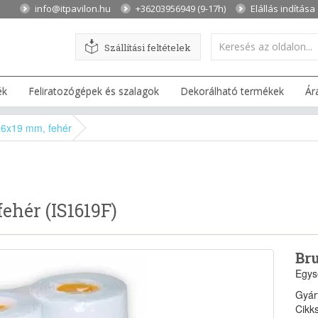
info@itpavilon.hu
+36203956949 (9-17h)
Elállás indítása
Szállítási feltételek
ék
Feliratozógépek és szalagok
Dekorálható termékek
Ár
16x19 mm, fehér
ehér (IS1619F)
Bru
Egys
Gyár
Cikk