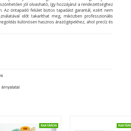
öszönhetően jól olvasható, így hozzájárul a rendezettséghez
. Az öntapadó felület biztos tapadást garantál, ezért nem
ználatával időt takaríthat meg, miközben professzionális
s megoldás különösen hasznos árazógépekhez, ahol precíz és
es
 árnyalatai
RAKTÁRON
RAKTÁR