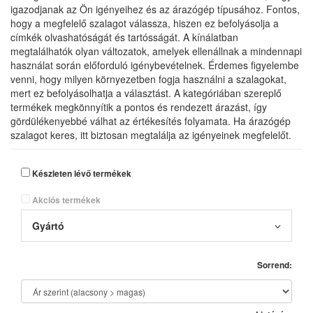
igazodjanak az Ön igényeihez és az árazógép típusához. Fontos,
hogy a megfelelő szalagot válassza, hiszen ez befolyásolja a
címkék olvashatóságát és tartósságát. A kínálatban
megtalálhatók olyan változatok, amelyek ellenállnak a mindennapi
használat során előforduló igénybevételnek. Érdemes figyelembe
venni, hogy milyen környezetben fogja használni a szalagokat,
mert ez befolyásolhatja a választást. A kategóriában szereplő
termékek megkönnyítik a pontos és rendezett árazást, így
gördülékenyebbé válhat az értékesítés folyamata. Ha árazógép
szalagot keres, itt biztosan megtalálja az igényeinek megfelelőt.
Készleten lévő termékek
Akciós termékek
Gyártó
Sorrend: