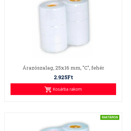
Árazószalag, 25x16 mm, "C", fehér
2.925Ft
Kosárba rakom
RAKTÁRON