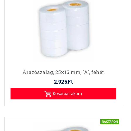
Árazószalag, 25x16 mm, "A", fehér
2.925Ft
Kosárba rakom
RAKTÁRON