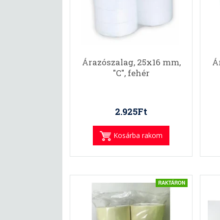
Árazószalag, 25x16 mm,
Á
"C", fehér
2.925Ft
Kosárba rakom
RAKTÁRON