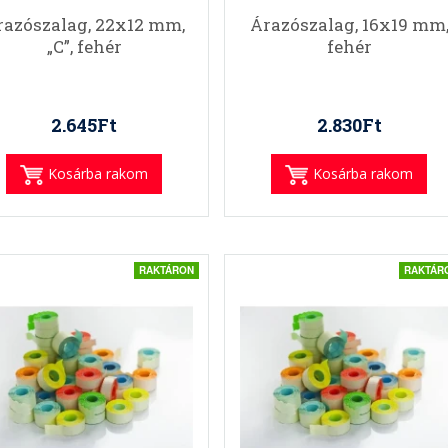
razószalag, 22x12 mm,
Árazószalag, 16x19 mm
„C”, fehér
fehér
2.645Ft
2.830Ft
Kosárba rakom
Kosárba rakom
RAKTÁRON
RAKTÁR