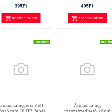
395Ft
405Ft
Kosárba rakom
Kosárba rakom
RAKTÁRON
RAKTÁR
razószalag, erősített,
Árazószalag,
6x16 mm, BLITZ, fehér
visszaszedhető, 26x16