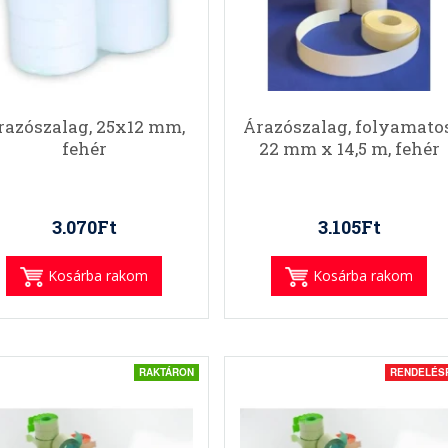
razószalag, 25x12 mm,
Árazószalag, folyamatos
fehér
22 mm x 14,5 m, fehér
3.070Ft
3.105Ft
Kosárba rakom
Kosárba rakom
RAKTÁRON
RENDELÉS