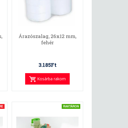
,
Árazószalag, 26x12 mm,
fehér
3.185Ft
Kosárba rakom
RE
RAKTÁRON