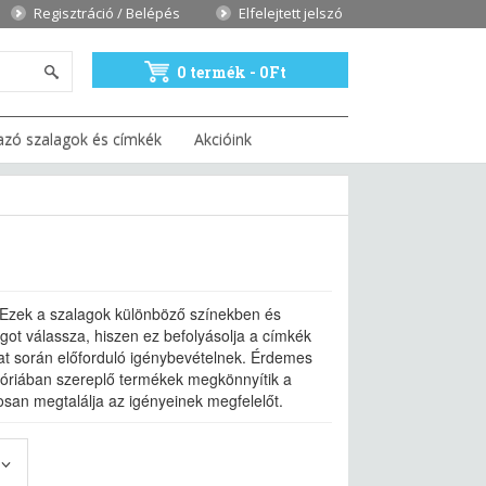
Regisztráció / Belépés
Elfelejtett jelszó
0 termék - 0Ft
azó szalagok és címkék
Akcióink
. Ezek a szalagok különböző színekben és
ot válassza, hiszen ez befolyásolja a címkék
lat során előforduló igénybevételnek. Érdemes
egóriában szereplő termékek megkönnyítik a
osan megtalálja az igényeinek megfelelőt.