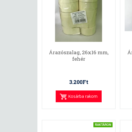
Árazószalag, 26x16 mm,
Á
fehér
3.200Ft
Kosárba rakom
RAKTÁRON