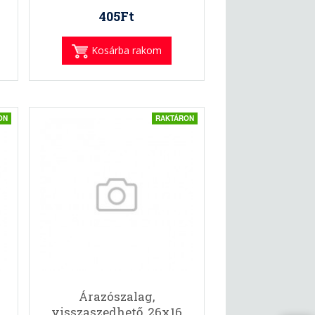
405Ft
Kosárba rakom
ON
RAKTÁRON
Árazószalag,
visszaszedhető, 26x16