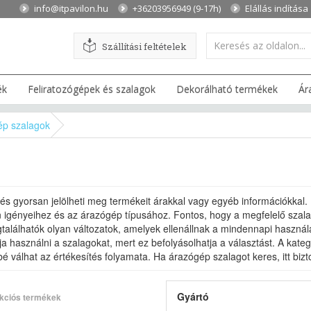
info@itpavilon.hu
+36203956949 (9-17h)
Elállás indítása
Szállítási feltételek
ék
Feliratozógépek és szalagok
Dekorálható termékek
Ár
ép szalagok
s gyorsan jelölheti meg termékeit árakkal vagy egyéb információkkal
igényeihez és az árazógép típusához. Fontos, hogy a megfelelő szalag
gtalálhatók olyan változatok, amelyek ellenállnak a mindennapi haszná
a használni a szalagokat, mert ez befolyásolhatja a választást. A kat
é válhat az értékesítés folyamata. Ha árazógép szalagot keres, itt bizt
Gyártó
kciós termékek