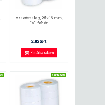
,
Árazószalag, 25x16 mm,
"A", fehér
2.925Ft
Kosárba rakom
ON
RAKTÁRON