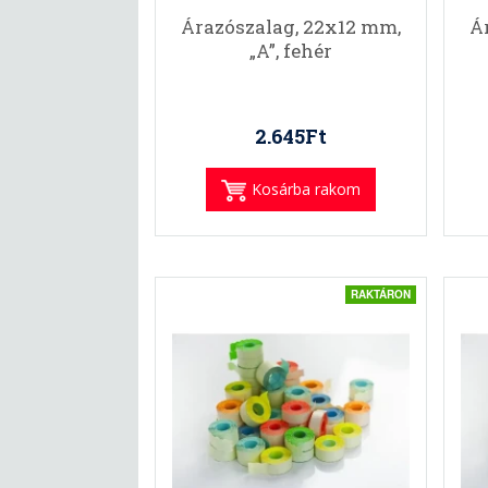
Árazószalag, 22x12 mm,
Á
„A”, fehér
2.645Ft
Kosárba rakom
RAKTÁRON