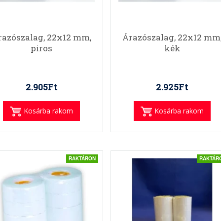
razószalag, 22x12 mm,
Árazószalag, 22x12 mm
piros
kék
2.905Ft
2.925Ft
Kosárba rakom
Kosárba rakom
RAKTÁRON
RAKTÁR