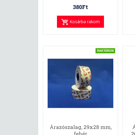
380Ft
Kosárba rakom
RAKTÁRON
Árazószalag, 29x28 mm,
Á
fehér
2