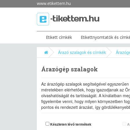
www.etikettem.hu
Etikett címkék
Etikettnyomtatók és címk
Árazó szalagok és címkék
Árazóg
Árazógép szalagok
Az árazógép szalagok segítségével egyszerűen é
méretekben elérhetőek, hogy igazodjanak az Ön 
olvashatóságát és tartósságát. A kínálatban me
figyelembe venni, hogy milyen környezetben fogj
pontos és rendezett árazást, így gördülékenyebb
Készleten lévő termékek
A