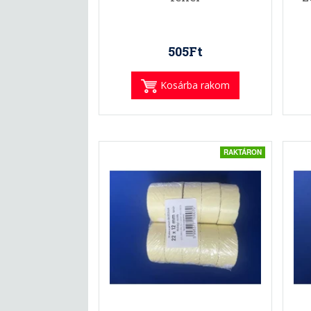
505Ft
Kosárba rakom
RAKTÁRON