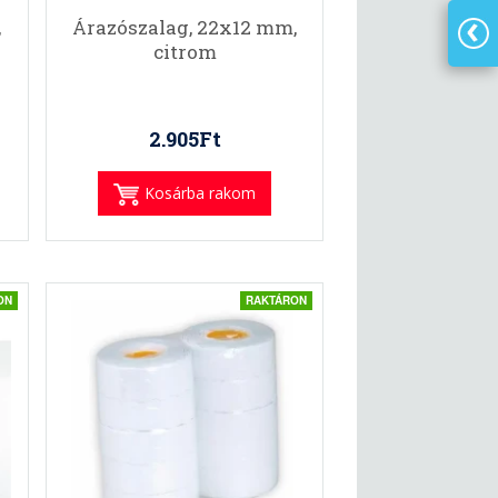
,
Árazószalag, 22x12 mm,
citrom
2.905Ft
Kosárba rakom
ON
RAKTÁRON