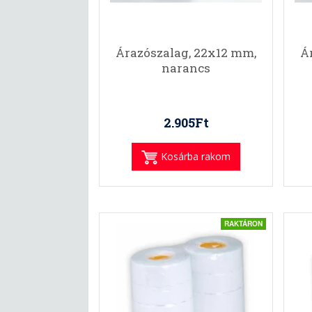
Árazószalag, 22x12 mm,
Á
narancs
2.905Ft
Kosárba rakom
RAKTÁRON