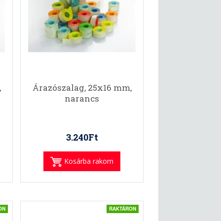
,
Árazószalag, 25x16 mm,
narancs
3.240Ft
Kosárba rakom
ON
RAKTÁRON