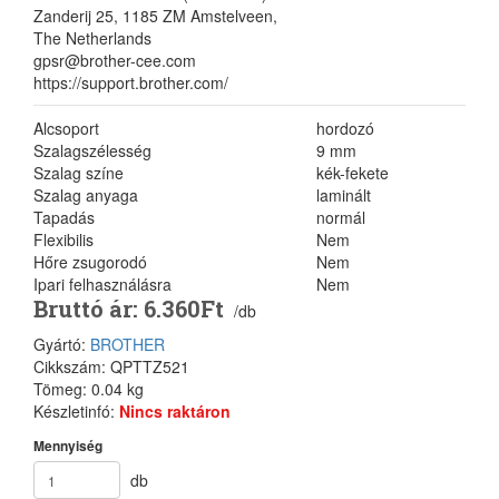
Zanderij 25, 1185 ZM Amstelveen,
The Netherlands
gpsr@brother-cee.com
https://support.brother.com/
Alcsoport
hordozó
Szalagszélesség
9 mm
Szalag színe
kék-fekete
Szalag anyaga
laminált
Tapadás
normál
Flexibilis
Nem
Hőre zsugorodó
Nem
Ipari felhasználásra
Nem
Bruttó ár: 6.360Ft
/db
Gyártó:
BROTHER
Cikkszám: QPTTZ521
Tömeg: 0.04 kg
Készletinfó:
Nincs raktáron
Mennyiség
db