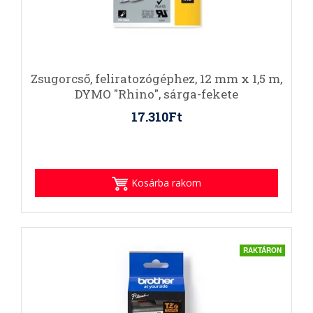
Zsugorcső, feliratozógéphez, 12 mm x 1,5 m,
DYMO "Rhino", sárga-fekete
17.310Ft
Kosárba rakom
RAKTÁRON