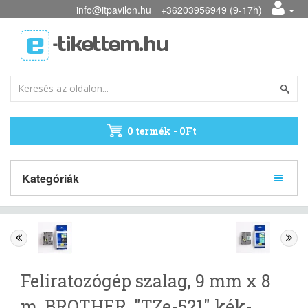
info@itpavilon.hu
+36203956949 (9-17h)
0 termék - 0Ft
Kategóriák
Feliratozógép szalag, 9 mm x 8
m, BROTHER, "TZe-521" kék-